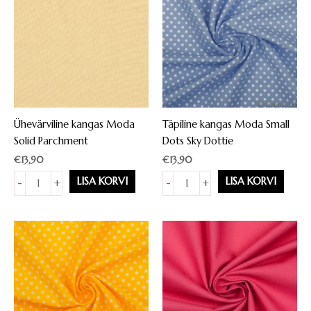
Ühevärviline kangas Moda
Täpiline kangas Moda Small
Solid Parchment
Dots Sky Dottie
€
13,90
€
13,90
Ühevärviline
Täpiline
LISA KORVI
LISA KORVI
-
+
-
+
kangas
kangas
Moda
Moda
Solid
Small
Parchment
Dots
kogus
Sky
Dottie
kogus