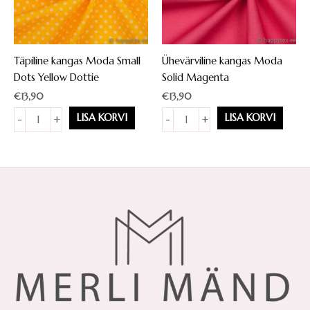
Täpiline kangas Moda Small
Ühevärviline kangas Moda
Dots Yellow Dottie
Solid Magenta
€
13,90
€
13,90
Täpiline
Ühevärviline
LISA KORVI
LISA KORVI
-
+
-
+
kangas
kangas
Moda
Moda
Small
Solid
Dots
Magenta
Yellow
kogus
Dottie
kogus