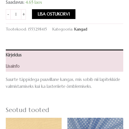
Saadavus:
4.65 laos
Täpiline
LISA OSTUKORVI
-
+
kangas
Moda
Tootekood:
1553298415
Kategooria:
Kangad
Studio
M
Mixologie
kogus
Kirjeldus
Lisainfo
Suurte täppidega puuvillane kangas, mis sobib nii lapitekkide
valmistamiseks kui ka lasteriiete õmblemiseks.
Seotud tooted